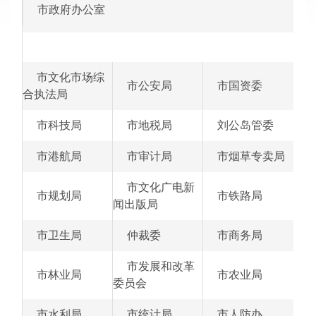
·
市政府办公室
2016年
·
2015年
·
2014年
·
市文化市场综
2013年
市公安局
市国资委
·
合执法局
2012年
·
2011年
市科技局
市地税局
刘公岛管委
·
2010年
市港航局
市审计局
市烟草专卖局
·
2009年
·
市文化广电新
2008年
市规划局
市铁路局
闻出版局
市卫生局
仲裁委
市商务局
市发展和改革
市林业局
市农业局
委员会
市水利局
市统计局
市人防办