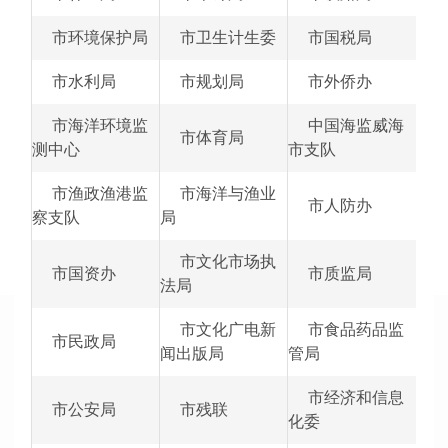
市环境保护局
市卫生计生委
市国税局
市水利局
市规划局
市外侨办
市海洋环境监
中国海监威海
市体育局
测中心
市支队
市渔政渔港监
市海洋与渔业
市人防办
察支队
局
市文化市场执
市国资办
市质监局
法局
市文化广电新
市食品药品监
市民政局
闻出版局
管局
市经济和信息
市公安局
市残联
化委