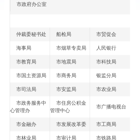
·
市政府办公室
2016年
·
2015年
·
2014年
·
仲裁委秘书处
船检局
市贸促会
2013年
·
2012年
海事局
市烟草专卖局
人民银行
·
2011年
·
市教育局
市地震局
市科技局
2010年
·
2009年
市国土资源局
市商务局
银监分局
·
2008年
市司法局
市安监局
市农业局
市政务服务中
市住房公积金
市广播电视台
心管理办
管理中心
市金融办
市发展改革委
市工商局
市林业局
市审计局
市铁路局