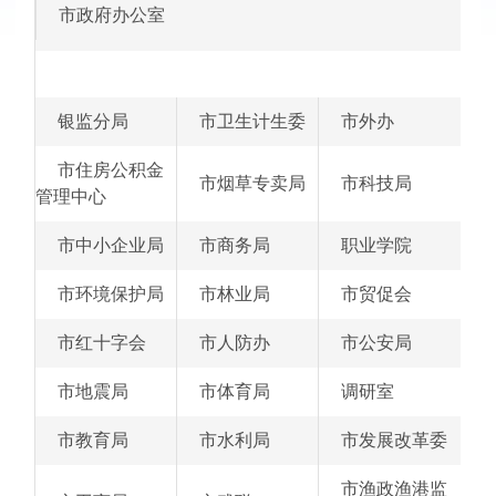
·
市政府办公室
2016年
·
2015年
·
2014年
·
银监分局
市卫生计生委
市外办
2013年
·
2012年
市住房公积金
·
市烟草专卖局
市科技局
2011年
管理中心
·
2010年
市中小企业局
市商务局
职业学院
·
2009年
·
市环境保护局
市林业局
市贸促会
2008年
市红十字会
市人防办
市公安局
市地震局
市体育局
调研室
市教育局
市水利局
市发展改革委
市渔政渔港监