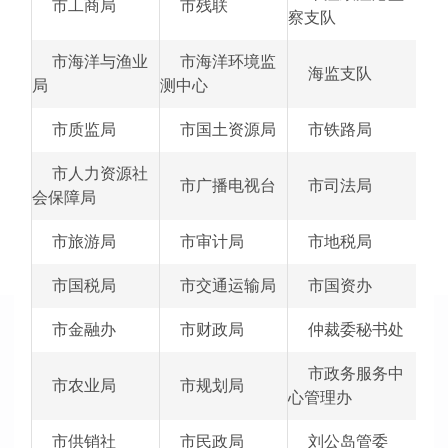
市工商局
市残联
察支队
市海洋与渔业
市海洋环境监
海监支队
局
测中心
市质监局
市国土资源局
市铁路局
市人力资源社
市广播电视台
市司法局
会保障局
市旅游局
市审计局
市地税局
市国税局
市交通运输局
市国资办
市金融办
市财政局
仲裁委秘书处
市政务服务中
市农业局
市规划局
心管理办
市供销社
市民政局
刘公岛管委