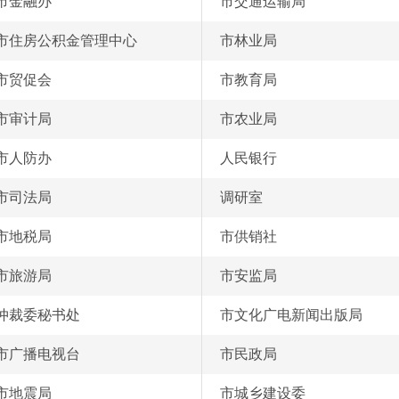
市金融办
市交通运输局
市住房公积金管理中心
市林业局
市贸促会
市教育局
市审计局
市农业局
市人防办
人民银行
市司法局
调研室
市地税局
市供销社
市旅游局
市安监局
仲裁委秘书处
市文化广电新闻出版局
市广播电视台
市民政局
市地震局
市城乡建设委