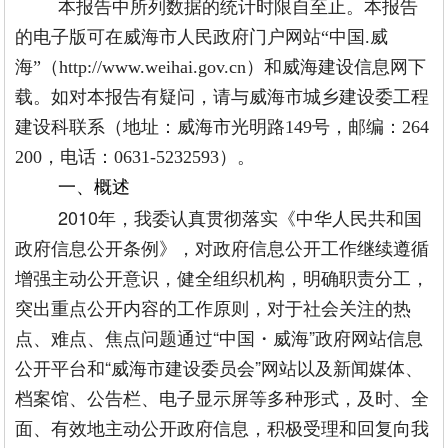
本报告中所列数据的统计时限自
至
止。本报告
的电子版可在威海市人民政府门户网站“中国.威
海”（http://www.weihai.gov.cn）和威海建设信息网下
载。如对本报告有疑问，请与威海市城乡建设委工程
建设科联系（地址：威海市光明路149号，邮编：264
200，电话：0631-5232593）。
一、概述
2010年，我委认真贯彻落实《中华人民共和国
政府信息公开条例》，对政府信息公开工作继续遵循
增强主动公开意识，健全组织机构，明确职责分工，
突出重点公开内容的工作原则，对于社会关注的热
点、难点、焦点问题通过“中国・威海”政府网站信息
公开平台和“威海市建设委员会”网站以及新闻媒体、
档案馆、公告栏、电子显示屏等多种形式，及时、全
面、有效地主动公开政府信息，积极受理和回复向我