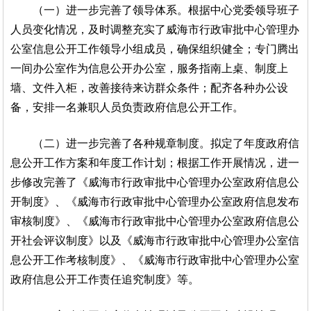
（一）进一步完善了领导体系。根据中心党委领导班子
人员变化情况，及时调整充实了威海市行政审批中心管理办
公室信息公开工作领导小组成员，确保组织健全；专门腾出
一间办公室作为信息公开办公室，服务指南上桌、制度上
墙、文件入柜，改善接待来访群众条件；配齐各种办公设
备，安排一名兼职人员负责政府信息公开工作。
（二）进一步完善了各种规章制度。拟定了年度政府信
息公开工作方案和年度工作计划；根据工作开展情况，进一
步修改完善了《威海市行政审批中心管理办公室政府信息公
开制度》、《威海市行政审批中心管理办公室政府信息发布
审核制度》、《威海市行政审批中心管理办公室政府信息公
开社会评议制度》以及《威海市行政审批中心管理办公室信
息公开工作考核制度》、《威海市行政审批中心管理办公室
政府信息公开工作责任追究制度》等。