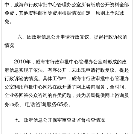
中，威海市行政审批中心管理办公室所有纸质公开资料全部
免费，其他资料邮寄等费用根据情况而定，原则上予以减
免。
六、因政府信息公开申请行政复议、提起行政诉讼的
情况
2010
年，威海市行政审批中心管理办公室对形成的政
府信息实现了依法、有序公开，未出现申请行政复议、提起
行政诉讼的情况。具体工作中，威海市行政审批中心管理办
公室利用审批中心网站在线开通了网上咨询服务，全时间、
全业务回答公众咨询的各类问题，共为居民提供网上咨询服
条、电话咨询服务65条。
务26
七、政府信息公开保密审查及监督检查情况