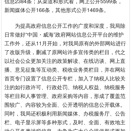
信息2384条；从渠道和形式看，网上公开5599条，
新闻媒体公开166条，其他形式公开1469条。
为提高政府信息公开工作的广度和深度，我局除
日常做好“中国・威海”政府网站信息公开平台的维护
工作外，还从11月开始，对我局原有的外部网站进行
了改版升级，删减了原网站许多宣传类的栏目，代之
以社会公众更加关注的政策解读、在线访谈、网上直
播、意见征集等互动类、税收业务类栏目，并在网站
首页专门设置了信息公开专栏，加入了纳税人比较关
注的如行政许可、行政处罚、纳税人权益、纳税服务
等栏目和人事管理、政府采购等内容，形成了覆盖范
围较广、内容较为全面、公开透明的信息公开载体。
同时，我局还积极利用新闻媒体、办税服务厅、公告
栏、电子显示屏等多种形式，及时、全面、有效地主
动公开各类涉税信息，力争为广大公众提供形式更加