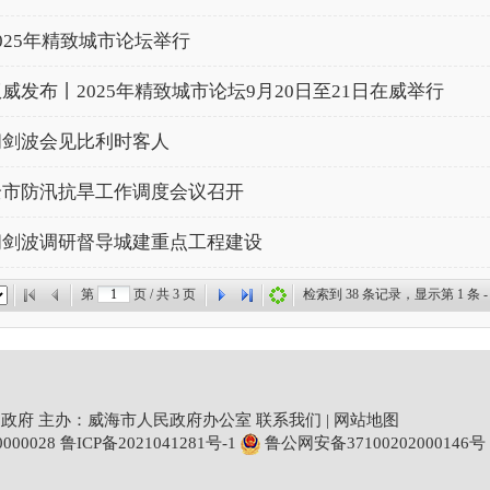
025年精致城市论坛举行
威发布丨2025年精致城市论坛9月20日至21日在威举行
闫剑波会见比利时客人
全市防汛抗旱工作调度会议召开
闫剑波调研督导城建重点工程建设
第
页 / 共
3
页
检索到
38
条记录，显示第
1
条 -
政府 主办：威海市人民政府办公室
联系我们
|
网站地图
00028
鲁ICP备2021041281号-1
鲁公网安备37100202000146号