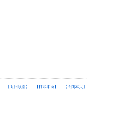
【返回顶部】
【打印本页】
【关闭本页】