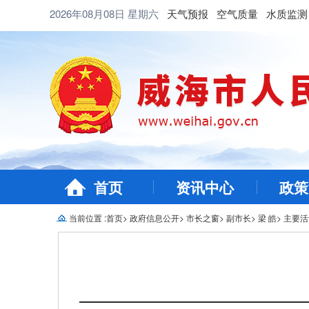
2026年08月08日
星期六
天气预报
空气质量
水质监测
首页
资讯中心
政策
当前位置 :
首页
>
政府信息公开
>
市长之窗
>
副市长
>
梁 皓
>
主要活