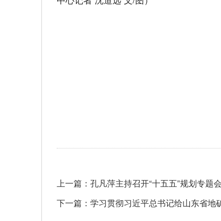
上一篇：孔凡萍主持召开“十五五”规划专题
下一篇：学习贯彻习近平总书记给山东省地