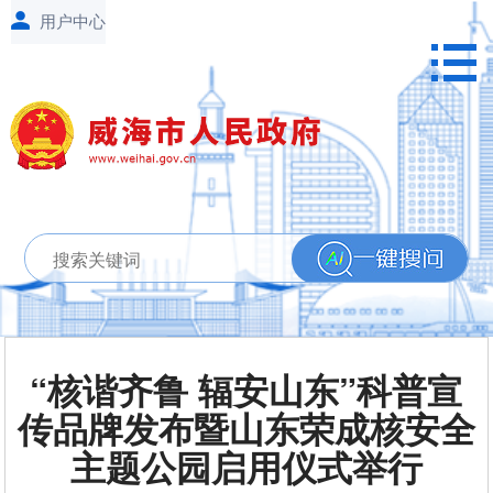
“核谐齐鲁 辐安山东”科普宣
传品牌发布暨山东荣成核安全
主题公园启用仪式举行