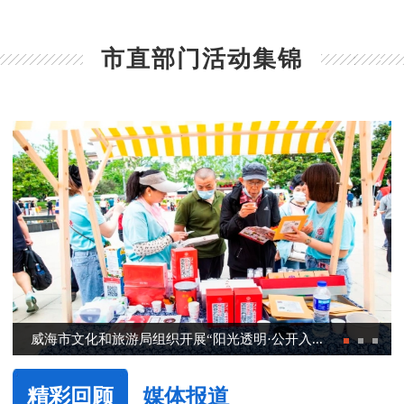
威海市环翠区菊花顶东区35号
我要报名
0631-5220988
市直部门活动集锦
无线电科普与法规宣传
威海市文化和旅游局组织开展“阳光透明·公开入...
精彩回顾
媒体报道