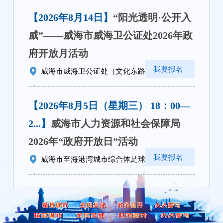
0631-5127110
【2026年8月14日】
“阳光透明·公开入
威”——威海市威海卫公证处2026年政
府开放月活动
我要报名
威海市威海卫公证处（文化东路13-103号）...
0631-5284769
【2026年8月5日（星期三） 18：00—
“阳光透明·公开入威”——威海市威
海卫公证处2026年政府开放月活动
2...】
威海市人力资源和社会保障局
2026年“政府开放日”活动
我要报名
威海市至海港湾城市综合体足球场
0631-5235693
【2026.7.29上午 9：30】
威海市工业
和信息化局2026年“政府开放日”活动