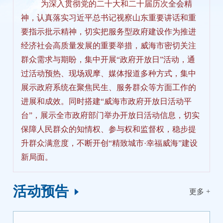
为深入贯彻党的二十大和二十届历次全会精
活动预告
神，认真落实习近平总书记视察山东重要讲话和重
我要报名
住房公积金缴存企业
0631-5218885
要指示批示精神，切实把服务型政府建设作为推进
经济社会高质量发展的重要举措，威海市密切关注
群众需求与期盼，集中开展“政府开放日”活动，通
【2026年8月19日（星期三）上午9:00
过活动预热、现场观摩、媒体报道多种方式，集中
—...】
“阳光透明·公开入威”——威海
展示政府系统在聚焦民生、服务群众等方面工作的
市海洋发展局2026年政府开放月活动
进展和成效。同时搭建“威海市政府开放日活动平
台”，展示全市政府部门举办开放日活动信息，切实
我要报名
威海市海洋与渔业监测减灾中心（威海市高
保障人民群众的知情权、参与权和监督权，稳步提
新区环...
升群众满意度，不断开创“精致城市·幸福威海”建设
【2026年8月20日8:45】
威海市行政审
0631-5663228
新局面。
批服务局2026年政府开放日暨法财税
宣讲活动
活动预告
更多 +
我要报名
威海市塔山中路317号市政务服务中心大厅