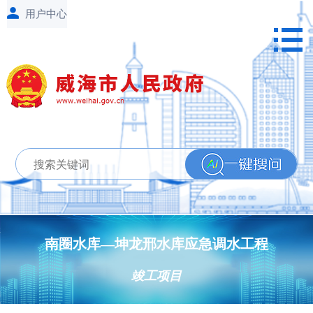
南圈水库—坤龙邢水库应急调水工程
竣工项目