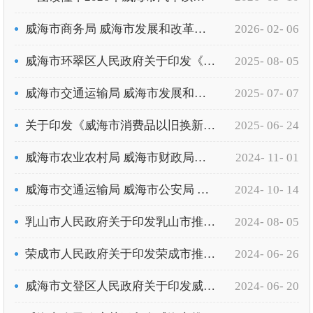
威海市商务局 威海市发展和改革委员会 威海市财政局 威海市工业和信息化局 威海市公安局 威海市生态和环境局 威海市市场监督管理局 国家税务总局威海市税务局关于印发《2026年威海市汽车以旧换新补贴实施细则》的通知（威商务字〔2026〕10号）
2026- 02- 06
威海市环翠区人民政府关于印发《威海市环翠区推动大规模设备更新和消费品以旧换新工作落实方案》的通知（威环政发〔2024〕7号）
2025- 08- 05
威海市交通运输局 威海市发展和改革委员会 威海市公安局 威海市财政局 威海市商务局 威海市行政审批服务局关于印发《威海市2025年老旧营运货车报废更新补贴实施方案》的通知（威交发〔2025〕63号）
2025- 07- 07
关于印发《威海市消费品以旧换新居家适老化改造补贴实施细则》的通知（威民函〔2025〕32号）
2025- 06- 24
威海市农业农村局 威海市财政局关于印发《威海市2024-2026年农机购置与应用补贴实施方案》的通知（威农字〔2024〕73号）
2024- 11- 01
威海市交通运输局 威海市公安局 威海市财政局关于印发《威海市新能源城市冷链配送货车更新补贴实施细则》的通知（威交发〔2024〕72号）
2024- 10- 14
乳山市人民政府关于印发乳山市推动大规模设备更新和消费品以旧换新工作落实方案的通知（乳政发〔2024〕8号）
2024- 08- 05
荣成市人民政府关于印发荣成市推动大规模设备更新和消费品以旧换新工作落实方案的通知（荣政发〔2024〕5号）
2024- 06- 26
威海市文登区人民政府关于印发威海市文登区推动大规模设备更新和消费品以旧换新工作落实方案的通知（威文政发〔2024〕8号）
2024- 06- 20