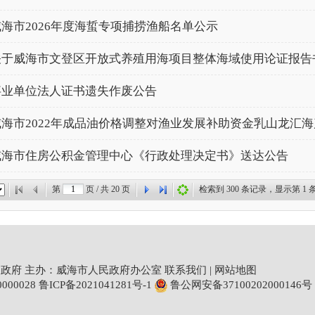
威海市2026年度海蜇专项捕捞渔船名单公示
关于威海市文登区开放式养殖用海项目整体海域使用论证报告
事业单位法人证书遗失作废公告
威海市住房公积金管理中心《行政处理决定书》送达公告
第
页 / 共
20
页
检索到
300
条记录，显示第
1
条
政府 主办：威海市人民政府办公室
联系我们
|
网站地图
00028
鲁ICP备2021041281号-1
鲁公网安备37100202000146号