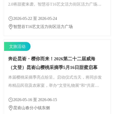
2.0将甜蜜来袭。智慧谷T16艺文活力街区活力广场
4000平米超大空间将化身咖啡面包梦幻乐园，带你一
2026-05-22 至 2026-05-24
站式解锁为期三天的碳水狂欢。
智慧谷T16艺文活力街区活力广场
文旅活动
奔赴昆嵛・樱你而来！2026第二十二届威海
（文登）昆嵛山樱桃采摘季5月16日甜蜜启幕
本届樱桃采摘季亮点纷呈。启动仪式当天，将同步发
布精品民宿及农家宴，举办“文登礼物展”和“共富集
市”，集中展销樱桃及各类特色农产品。
2026-05-16 至 2026-06-15
昆嵛山春分小镇东侧