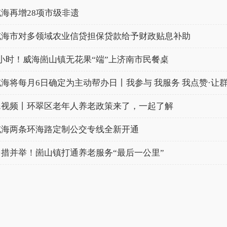
威海再增28项市级非遗
威海市对多领域农业信贷担保贷款给予财政贴息补助
7小时！威海崮山镇无花果“端”上济南市民餐桌
威海将每月6日确定为主动帮办日丨我参与 我服务 我点赞·让
Hi视频丨环翠区老年人养老政策来了，一起了解
威海两条环海路定制公交专线全新开通
多措并举！崮山镇打通养老服务“最后一公里”