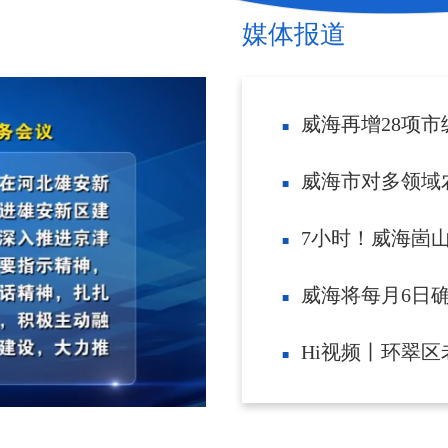
媒体报道
威海再增28项市
威海市对多领域农业
7小时！威海崮山
威海将每月6日确定为主动帮
Hi视频丨环翠区