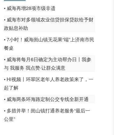
威海再增28项市级非遗
•
威海市对多领域农业信贷担保贷款给予财
•
政贴息补助
7小时！威海崮山镇无花果“端”上济南市民
•
餐桌
威海将每月6日确定为主动帮办日丨我参
•
与 我服务 我点赞·让群众满意
Hi视频丨环翠区老年人养老政策来了，一
•
起了解
威海两条环海路定制公交专线全新开通
•
多措并举！崮山镇打通养老服务“最后一
•
公里”