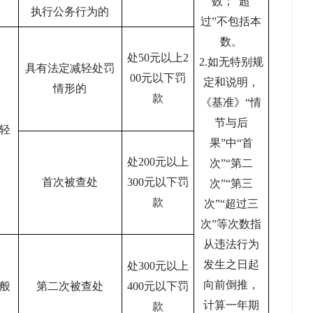
数；“超
执行公务行为的
过”不包括本
数。
处
50元以上2
2.如无特别规
具有法定减轻处罚
00元以下罚
定和说明，
情形的
款
《基准》“情
节与后
轻
果”中“首
处
200元以上
次”“第二
首次被查处
300元以下罚
次”“第三
款
次”“超过三
次”等次数指
从违法行为
发生之日起
处
300元以上
向前倒推，
般
第二次被查处
400元以下罚
计算一年期
款