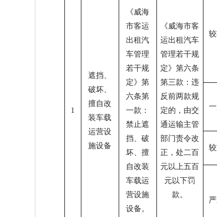
《威海
市客运
《威海市客
较
出租汽
运出租汽车
车管理
管理若干规
若干规
定》第六条
遮挡、
定》第
第三款：违
破坏、
六条第
反前两款规
擅自改
一
1
一款：
定的，由交
装车载
禁止遮
通运输主管
运营设
挡、破
部门责令改
施设备
较
坏、擅
正，处二百
自改装
元以上五百
车载运
元以下罚
营设施
款。
严
设备。