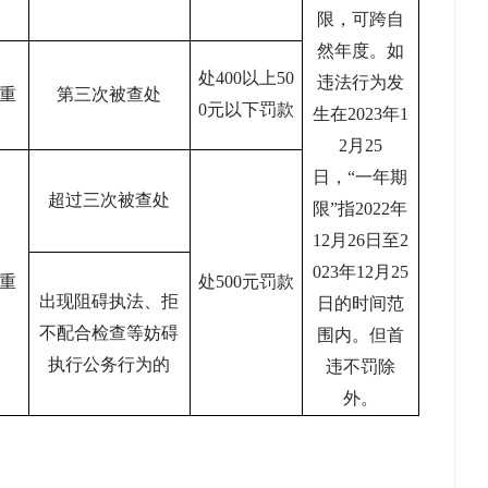
限，可跨自
然年度。如
处
400以上50
违法行为发
重
第三次被查处
0元以下罚款
生在2023年1
2月25
日，“一年期
超过三次被查处
限”指2022年
12月26日至2
023年12月25
重
处
500元罚款
出现阻碍执法、拒
日的时间范
不配合检查等妨碍
围内。但首
执行公务行为的
违不罚除
外。