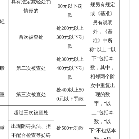
具有法定减轻处罚
规另有规定
00元以下罚
情形的
或《基准》
款
轻
另有说明
处
200元以上
外，《基
首次被查处
300元以下罚
准》中所
款
称“以上”“以
下”包括本
处
300元以上
数，其中，
般
第二次被查处
400元以下罚
相邻两个阶
款
次中重复出
处
400以上50
重
第三次被查处
现的数
0元以下罚款
字，“以
超过三次被查处
上”包括本
数，“以
出现阻碍执法、拒
重
处
500元罚款
下”不包括本
不配合检查等妨碍