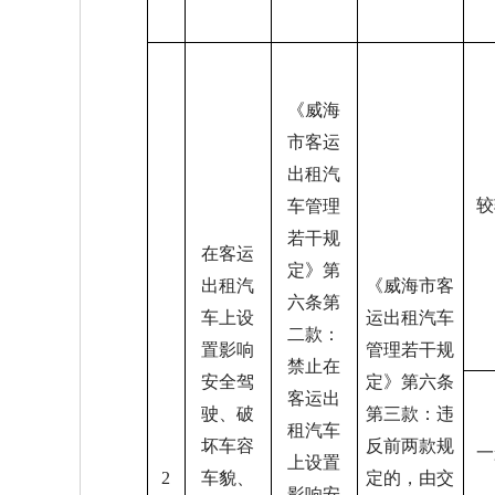
《威海
市客运
出租汽
较
车管理
若干规
在客运
定》第
出租汽
《威海市客
六条第
车上设
运出租汽车
二款：
置影响
管理若干规
禁止在
安全驾
定》第六条
客运出
驶、破
第三款：违
租汽车
坏车容
反前两款规
一
上设置
2
车貌、
定的，由交
影响安