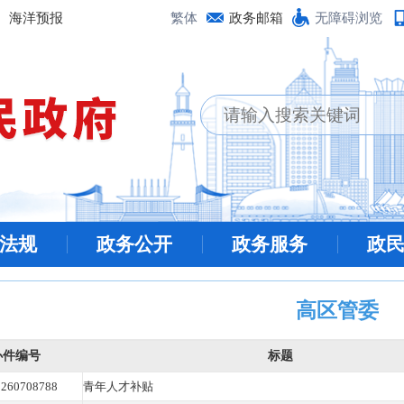
海洋预报
繁体
政务邮箱
无障碍浏览
法规
政务公开
政务服务
政
高区管委
办件编号
标题
260708788
青年人才补贴