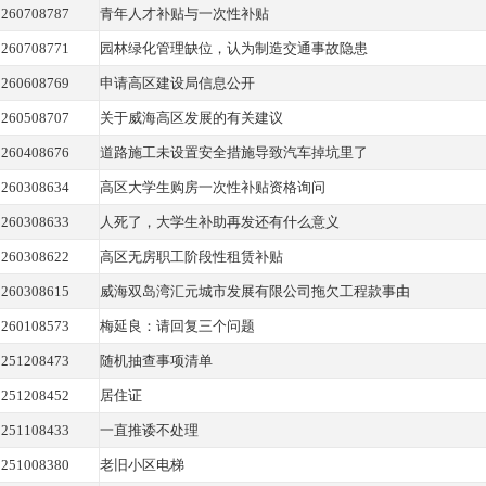
260708787
青年人才补贴与一次性补贴
260708771
园林绿化管理缺位，认为制造交通事故隐患
260608769
申请高区建设局信息公开
260508707
关于威海高区发展的有关建议
260408676
道路施工未设置安全措施导致汽车掉坑里了
260308634
高区大学生购房一次性补贴资格询问
260308633
人死了，大学生补助再发还有什么意义
260308622
高区无房职工阶段性租赁补贴
260308615
威海双岛湾汇元城市发展有限公司拖欠工程款事由
260108573
梅延良：请回复三个问题
251208473
随机抽查事项清单
251208452
居住证
251108433
一直推诿不处理
251008380
老旧小区电梯