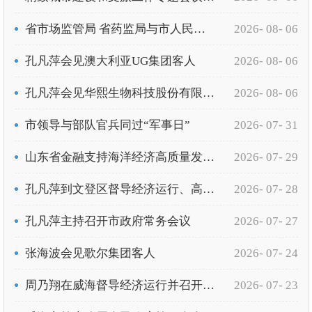
省市场监管局 省药监局与市人民政府签署绿色低碳高质量发展合作协议
2026- 08- 06
孔凡萍会见澳大利亚UG集团客人
2026- 08- 06
孔凡萍会见华熙生物科技股份有限公司客人
2026- 08- 06
市领导与部队官兵同过“军事日”
2026- 07- 31
山东省金融支持海洋经济高质量发展政金企对接会在我市举行
2026- 07- 29
孔凡萍到文登区督导经济运行、高标准农田建设突出问题整治等工作
2026- 07- 28
孔凡萍主持召开市政府常务会议
2026- 07- 27
张海波会见歌尔集团客人
2026- 07- 24
周乃翔在威海督导经济运行并召开座谈会时强调 迎难而上 奋力拼搏 推动经济运行稳进提质
2026- 07- 23