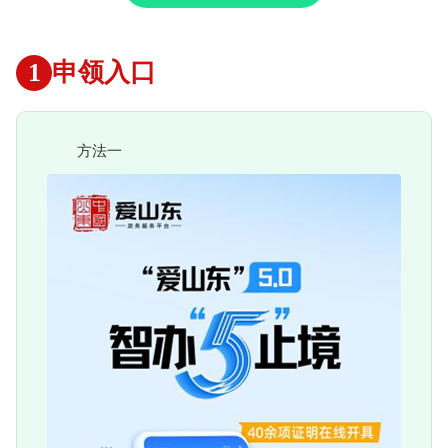
1
申领入口
方法一