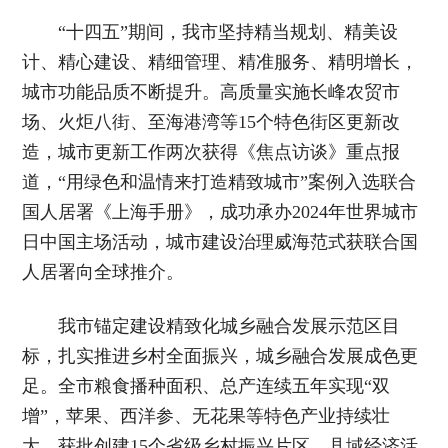
“十四五”期间，我市坚持精当规划、精美设
计、精心建设、精细管理、精准服务、精明增长，
城市功能品质不断提升。高质量实施长峰农贸市
场、火炬八街、至海港湾等15个特色街区更新改
造，城市更新工作两次获得《焦点访谈》重点报
道，“用绿色和温情来打造精致城市”案例入选联合
国人居署《上海手册》，成功承办2024年世界城市
日中国主场活动，城市建设治理威海范式获联合国
人居署向全球推介。
我市锚定建设精致化城乡融合发展示范区目
标，扎实推进乡村全面振兴，城乡融合发展成色更
足。全市粮食播种面积、总产连续五年实现“双
增”，苹果、西洋参、无花果等特色产业持续壮
大，获批创建15个省级乡村振兴片区。县域经济活