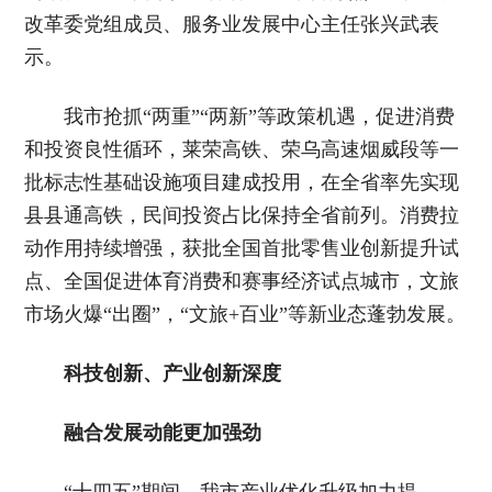
改革委党组成员、服务业发展中心主任张兴武表
示。
我市抢抓“两重”“两新”等政策机遇，促进消费
和投资良性循环，莱荣高铁、荣乌高速烟威段等一
批标志性基础设施项目建成投用，在全省率先实现
县县通高铁，民间投资占比保持全省前列。消费拉
动作用持续增强，获批全国首批零售业创新提升试
点、全国促进体育消费和赛事经济试点城市，文旅
市场火爆“出圈”，“文旅+百业”等新业态蓬勃发展。
科技创新、产业创新深度
融合发展动能更加强劲