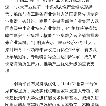
“十四五”期间，我市产业优化升级加力提
速。“八大产业集群、十条标志性产业链成形起
势，船舶与海工装备产业集群入选国家级先进制造
业集群，碳纤维、商用车关键零部件产业集群入选
国家级中小企业特色产业集群，4个集群获评省战
略性新兴产业集群，核能产业集群入选全省首批未
来产业集群。”于明涛表示，民营经济不断壮大，
累计培育工业领域年营收过百亿企业6家，省级以
上单项冠军、专精特新等企业达到894家，成为加
快培育新质生产力、推动产业优化升级的重要支
撑。
创新平台布局持续优化，“1+4+N”创新平台体
系扩容提质，高效实施核电国家科技重大专项，加
快建设清华大学先进核能技术科研基地、威海先进
医用材料与高端医疗器械山东省实验室，不断增强