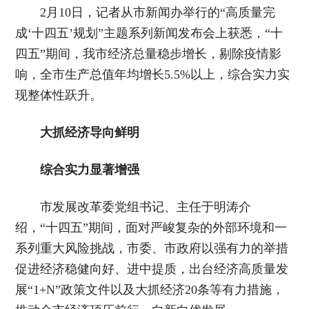
2月10日，记者从市新闻办举行的“高质量完
成‘十四五’规划”主题系列新闻发布会上获悉，“十
四五”期间，我市经济总量稳步增长，剔除疫情影
响，全市生产总值年均增长5.5%以上，综合实力实
现整体性跃升。
大抓经济导向鲜明
综合实力显著增强
市发展改革委党组书记、主任于明涛介
绍，“十四五”期间，面对严峻复杂的外部环境和一
系列重大风险挑战，市委、市政府以强有力的举措
促进经济稳健向好、进中提质，出台经济高质量发
展“1+N”政策文件以及大抓经济20条等有力措施，