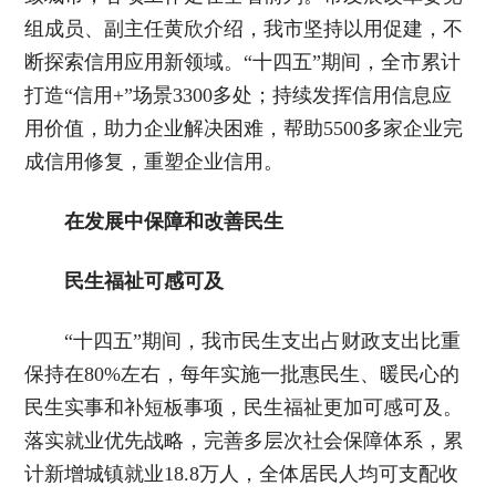
组成员、副主任黄欣介绍，我市坚持以用促建，不
断探索信用应用新领域。“十四五”期间，全市累计
打造“信用+”场景3300多处；持续发挥信用信息应
用价值，助力企业解决困难，帮助5500多家企业完
成信用修复，重塑企业信用。
在发展中保障和改善民生
民生福祉可感可及
“十四五”期间，我市民生支出占财政支出比重
保持在80%左右，每年实施一批惠民生、暖民心的
民生实事和补短板事项，民生福祉更加可感可及。
落实就业优先战略，完善多层次社会保障体系，累
计新增城镇就业18.8万人，全体居民人均可支配收