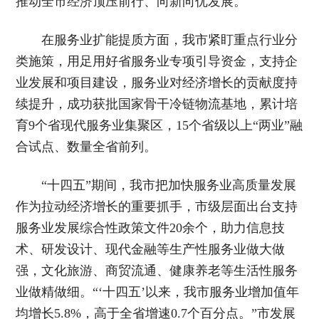
推动全市经济顶压前行、向新向优发展。
在服务业扩能提质方面，我市紧盯重点行业分
类施策，用足用好省服务业专项引导资金，支持企
业发展和项目建设，服务业对经济增长的贡献度持
续提升，成功获批国家骨干冷链物流基地，累计培
育9个省现代服务业集聚区，15个省级以上“两业”融
合试点、数量全省前列。
“十四五”期间，我市把加快服务业高质量发展
作为拉动经济增长的重要抓手，市级层面出台支持
服务业发展综合性政策文件20余个，助力信息技
术、研发设计、现代金融等生产性服务业做大做
强，文化旅游、商贸流通、健康养老等生活性服务
业做精做细。“‘十四五’以来，我市服务业增加值年
均增长5.8%，高于全省增速0.7个百分点。”市发展