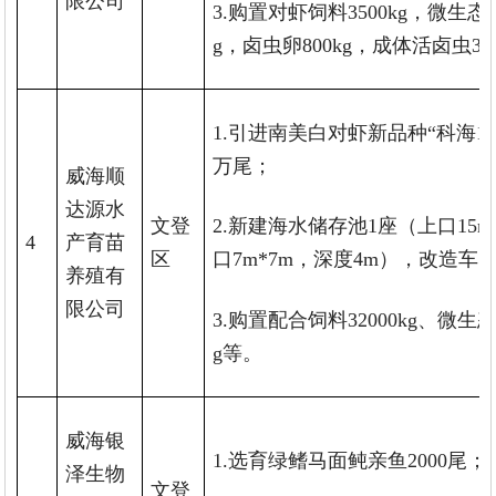
限公司
3.购置对虾饲料3500kg，微生态制
g，卤虫卵800kg，成体活卤虫300
1.引进南美白对虾新品种“科海1号
万尾；
威海顺
达源水
文登
2.新建海水储存池1座（上口15m
4
产育苗
区
口7m*7m，深度4m），改造车间1
养殖有
限公司
3.购置配合饲料32000kg、微生态
g等。
威海银
1.选育绿鳍马面鲀亲鱼2000尾；
泽生物
文登