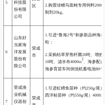
5
科技股
2.购置绿鳍马面鲀专用饲料2000
区
份有限
制剂20kg。
公司
1.引进“鲁海2号”刺参新品种海参
山东好
粒；
当家海
荣成
6
洋发展
2.采购枯草芽孢杆菌20吨、增
市
股份有
2
10吨、滤水布4000
、海参配合
m
限公司
海参育苗车间倒池机蓄电池80个
荣成渔
1.引进虹鳟鱼苗种（约250g/尾）
业机械
西洋鲑苗种（约550g/尾）4000
荣成
7
仪器创