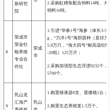
市
2.采购虹鳟鱼配合饲料14吨、
新研究
饲料16吨。
院
1.引进“华春1号”海参（体长3-5cm
荣成市
g，“力洋1号”海胆苗种（直径为
荣金牡
5.8万只，“海大四号”耐高温牡蛎
荣成
8
蛎养殖
-20粒）125万片；
市
专业合
2.采购加强型生态浮漂9232个
作社
5700个。
1.购置移液器8支、显微镜1台；
乳山龙
汇海产
乳山
9
2.购置生态养殖笼1.5万个。
养殖有
市