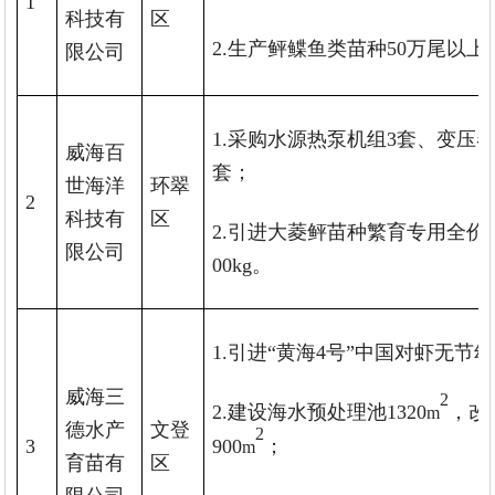
1
科技有
区
2.生产鲆鲽鱼类苗种50万尾以上
限公司
1.采购水源热泵机组3套、变压
威海百
套；
世海洋
环翠
2
科技有
区
2.引进大菱鲆苗种繁育专用全价
限公司
00kg。
1.引进“黄海4号”中国对虾无节
威海三
2
2.建设海水预处理池1320
，改
m
德水产
文登
2
3
900
；
m
育苗有
区