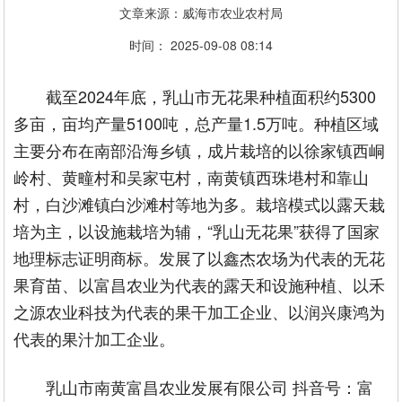
文章来源：威海市农业农村局
时间： 2025-09-08 08:14
截至2024年底，乳山市
无花果种植面积
约5300
多亩，亩均产量5100吨，总产量1.5万吨。种植区域
主要分布在南部沿海乡镇，成片栽培的以徐家镇西峒
岭村、黄疃村和吴家屯村，南黄镇西珠塂村和靠山
村，白沙滩镇白沙滩村等地为多。栽培模式以露天栽
培为主，以设施栽培为辅，“乳山无花果”获得了国家
地理标志证明商标。发展了以鑫杰农场为代表的无花
果育苗、以富昌农业为代表的露天和设施种植、以禾
之源农业科技为代表的果干加工企业、以润兴康鸿为
代表的果汁加工企业。
乳山市南黄富昌农业发展有限公司 抖音号：富