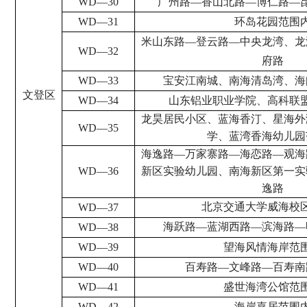
WD
—
30
广州路
—
香山北路
—
博仁路
—
WD
—
31
环岛花园范围
米山东路
—
登云路
—
中央龙湾、龙
WD
—
32
府路
WD
—
33
宝安江南城、南海清岛湾、海
文登区
WD
—
34
山东铝业职业学院、高科联
龙昊居民小区、蓝海香汀、星海外
WD
—
35
学、蓝湾香海幼儿园
海逸路
—
万家寨路
—
海恋路
—
观海
WD
—
36
新区实验幼儿园、南海新区第一实
逸路
北京交通大学威海校
WD
—
37
海跃路
—
蓝湖西路
—
滨海路
—
WD
—
38
WD
—
39
望海风情海岸范
WD
—
40
百寿路
—
文峰路
—
百寿南
WD
—
41
盛世海湾公馆范
WD
—
42
海岸嘉居范围