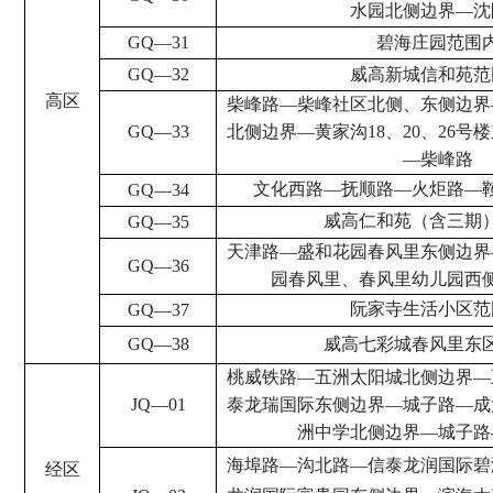
水园北侧边界
—
沈
GQ
—
31
碧海庄园范围
GQ
—
32
威高新城信和苑范
高区
柴峰路
—
柴峰社区北侧、东侧边界
GQ
—
33
北侧边界
—
黄家沟
18
、
20
、
26
号楼
—
柴峰路
文化西路
—
抚顺路
—
火炬路
—
GQ
—
34
威高仁和苑（含三期
GQ
—
35
天津路
—
盛和花园春风里东侧边界
GQ
—
36
园春风里、春风里幼儿园西
阮家寺生活小区范
GQ
—
37
GQ
—
38
威高七彩城春风里东
桃威铁路
—
五洲太阳城北侧边界
—
JQ
—
01
泰龙瑞国际东侧边界
—
城子路
—
成
洲中学北侧边界
—
城子路
海埠路
—
沟北路
—
信泰龙润国际碧
经区