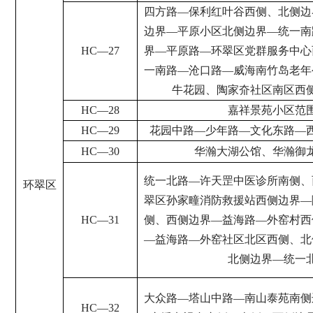
四方路
—
保利红叶谷西侧、北侧边
边界
—
平原小区北侧边界
—
统一南
HC
—
27
界
—
平原路
—
环翠区党群服务中心
一南路
—
沧口路
—
威海南竹岛老年
牛花园、陶家夼社区南区西
HC
—
28
嘉祥景苑小区范
HC
—
29
花园中路
—
少年路
—
文化东路
—
HC
—
30
华瀚大湖公馆、华瀚御
统一北路
—
许天罡中医诊所南侧、
环翠区
翠区孙家疃消防救援站西侧边界
—
HC
—
31
侧、西侧边界
—
益海路
—
外窑村西
—
益海路
—
外窑社区北区西侧、北
北侧边界
—
统一
大众路
—
塔山中路
—
南山泰苑南侧
HC
—
32