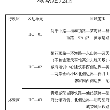
行政区
区划单元
区域范围
沈阳中路
—
福泰顶路
—
莱海路
—
昌
HC
—
01
顶路
—
钟山路
—
黄家皂路
菊花顶路
—
环海路
—
东山路
—
蓝天
（不包含蓝天宾馆高尔夫练习场）
HC
—
02
威海培训中心建筑群西侧边界
—
黄
—
两岸金岭小区北侧边界
—
伴
月山
馨家园西侧边界
—
菊
青烟威荣城际铁路
—
仙姑顶路
—
望
HC
—
03
府公馆西侧、北侧边界
—
明海望府
环翠区
威荣城际铁路