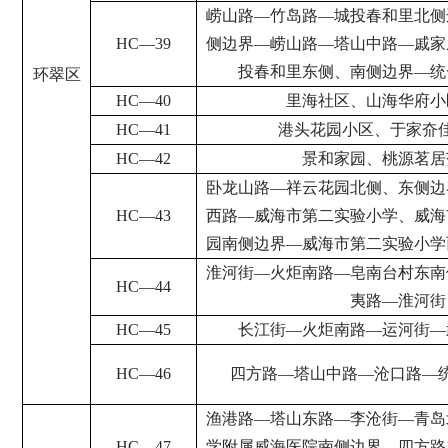
崂山路
—
竹岛路
—
城投春和里北侧
HC
—
39
侧边界
—
崂山路
—
塔山中路
—
戚家
投春和里东侧、南侧边界
—
统
环翠区
HC
—
40
里海社区、山海华府小
HC
—
41
港头花园小区、于家夼
HC
—
42
景和家园、桃源茗居
卧龙山路
—
祥云花园北侧、东侧边
HC
—
43
西路
—
威海市第二实验小学、威海
园南侧边界
—
威海市第二实验小学
淮河街
—
火炬南路
—
皂南台村东南
HC
—
44
夷路
—
淮河街
HC
—
45
长江街
—
火炬南路
—
运河街
—
HC
—
46
四方路
—
塔山中路
—
沧口路
—
渔港路
—
塔山东路
—
李沧街
—
青岛
HC
—
47
学附属威海医院南侧边界
—
四方路