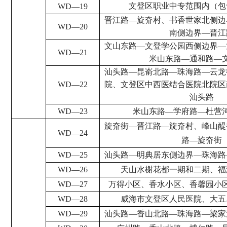
文登区职业中专范围内（包
WD
—
19
晋江路
—
旋夼村、书香世家北侧边
WD
—
20
南侧边界
—
晋江
文山东路
—
文登学公园西侧边界
—
WD
—
21
米山东路
—
通和路
—
汕头路
—
昆嵛北路
—
珠海路
—
云龙
WD
—
22
院、文登区中西医结合医院北院区
汕头路
WD
—
23
米山东路
—
学府路
—
杜营
旋夼街
—
晋江路
—
旋夼村、峰山醍
WD
—
24
路
—
旋夼街
WD
—
25
汕头路
—
明典居东侧边界
—
珠海路
WD
—
26
天山水榭花都一期和二期、福
WD
—
27
万得小区、香水小区、香馨园小
WD
—
28
威海市文登区人民医院、大五
WD
—
29
汕头路
—
香山北路
—
珠海路
—
梁家