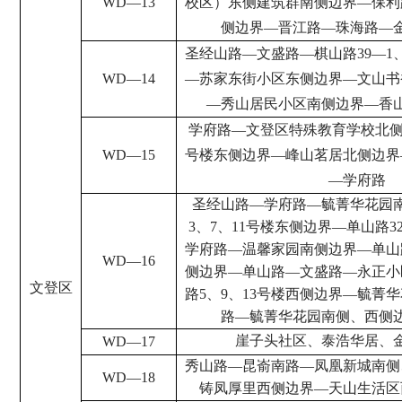
WD
—
13
校区）东侧建筑群南侧边界
—
保利
侧边界
—
晋江路
—
珠海路
—
圣经山路
—
文盛路
—
棋山路
39
—
1
WD
—
14
—
苏家东街小区东侧边界
—
文山书
—
秀山居民小区南侧边界
—
香
学府路
—
文登区特殊教育学校北
WD
—
15
号楼东侧边界
—
峰山茗居北侧边界
—
学府路
圣经山路
—
学府路
—
毓菁华花园
3
、
7
、
11
号楼东侧边界
—
单山路
3
学府路
—
温馨家园南侧边界
—
单山
WD
—
16
侧边界
—
单山路
—
文盛路
—
永正小
文登区
路
5
、
9
、
13
号楼西侧边界
—
毓菁华
路
—
毓菁华花园南侧、西侧
崖子头社区、泰浩华居、
WD
—
17
秀山路
—
昆嵛南路
—
凤凰新城南侧
WD
—
18
铸凤厚里西侧边界
—
天山生活区