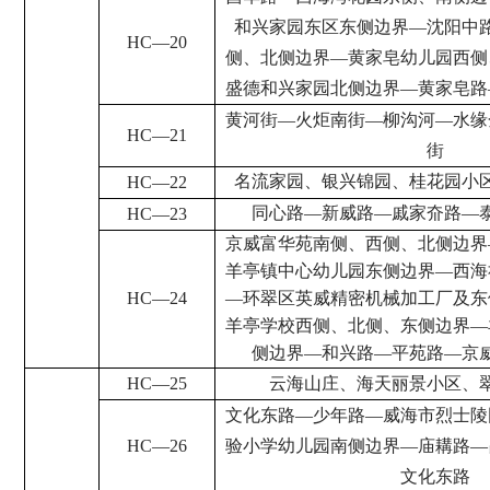
和兴家园东区东侧边界
—
沈阳中
HC
—
20
侧、北侧边界
—
黄家皂幼儿园西侧
盛德和兴家园北侧边界
—
黄家皂路
黄河街
—
火炬南街
—
柳沟河
—
水缘
HC
—
21
街
名流家园、银兴锦园、桂花园小
HC
—
22
同心路
—
新威路
—
戚家夼路
—
HC
—
23
京威富华苑南侧、西侧、北侧边界
羊亭镇中心幼儿园东侧边界
—
西海
HC
—
24
—
环翠区英威精密机械加工厂及东
羊亭学校西侧、北侧、东侧边界
—
侧边界
—
和兴路
—
平苑路
—
京
HC
—
25
云海山庄、海天丽景小区、
文化东路
—
少年路
—
威海市烈士陵
HC
—
26
验小学幼儿园南侧边界
—
庙耩路
—
文化东路