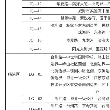
JQ
—
12
华夏路
—
滨海大道
—
上海路
—
JQ
—
13
威海市实验高中范
JQ
—
14
磐麓学苑、新悦春晖、爱于
深圳路
—
杨家台村东侧边界
—
凤林
JQ
—
15
—
珠海路
—
东海路
—
JQ
—
16
华夏路
—
九龙河
—
滨海大
JQ
—
17
阳光东海岸、宝源珑
台州路
—
中世
韩
国际学校、峰山社
边界
—
峰山社区西侧、北侧边界
—
北侧边界
—
臻园小区北侧、东侧边
临港区
LG
—
01
侧边界
—
威青一级公路
—
江苏东路
技术
开发区管委会南侧边界
—
韶山
路
LG
—
02
浙江路
—
威青一级公路
—
台湾路
浙江路
—
台州路
—
东母猪河
—
台湾
LG
—
03