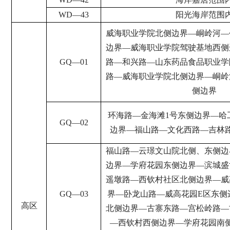
WD
—
43
阳
光
海岸范围
威海职业学院北侧边界
—
峒岭河
—
边界
—
威海职业学院驾驶基地西侧
GQ
—
01
路
—
和兴路
—
山东药品食品职业学
路
—
威海职业学院北侧边界
—
峒岭
侧边界
环海路
—
金海滩
1
号东侧边界
—
哈
GQ
—
02
边界
—
福山路
—
文化西路
—
吉林
福山路
—
云璟文山院北侧、东侧边
边界
—
学府花园东侧边界
—
滨城盛
遥墩路
—
西钦村社区北侧边界
—
威
GQ
—
03
界
—
卧龙山路
—
威高花园
E
区东侧
高区
北侧边界
—
古寨东路
—
宫松岭路
—
—
西钦村西侧边界
—
学府花园南