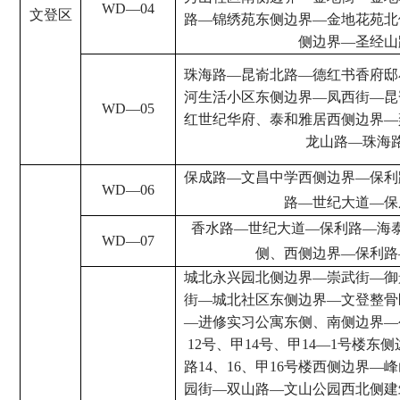
WD
—
04
文登区
路
—
锦绣苑东侧边界
—
金地花苑北
侧边界
—
圣经山
珠海路
—
昆嵛北路
—
德红书香府邸
河生活小区东侧边界
—
凤西街
—
昆
WD
—
05
红世纪华府、泰和雅居西侧边界
—
龙山路
—
珠海
保成路
—
文昌中学西侧边界
—
保利
WD
—
06
路
—
世纪大道
—
保
香水路
—
世纪大道
—
保利路
—
海
WD
—
07
侧、西侧边界
—
保利路
城北永兴园北侧边界
—
崇武街
—
御
街
—
城北社区东侧边界
—
文登整骨
—
进修实习公寓东侧、南侧边界
—
12
号、甲
14
号、甲
14
—
1
号楼东侧
路
14
、
16
、甲
16
号楼西侧边界
—
峰
园街
—
双山路
—
文山公园西北侧建