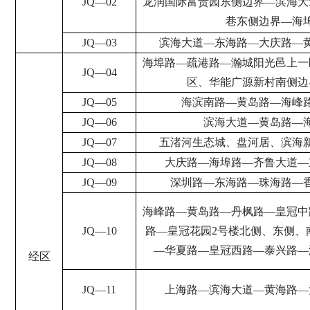
JQ
—
02
龙润国际富贵园东侧边界
—
滨海大
巷东侧边界
—
海
JQ
—
03
滨海大道
—
东海路
—
大庆路
—
海埠路
—
疏港路
—
瀚城阳光邑上一
JQ
—
04
区、华能广源新村南侧边
JQ
—
05
海滨南路
—
黄岛路
—
海峰
JQ
—
06
滨海大道
—
黄岛路
—
JQ
—
07
五渚河生态城、盘河居、滨海
JQ
—
08
大庆路
—
海埠路
—
齐鲁大道
—
JQ
—
09
深圳路
—
东海路
—
珠海路
—
海峰路
—
黄岛路
—
丹枫路
—
皇冠中
JQ
—
10
路
—
皇冠花园
2
号楼北侧、东侧、
—
华夏路
—
皇冠西路
—
泰兴路
—
经区
JQ
—
11
上海路
—
滨海大道
—
黄海路
—