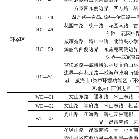
方景园东侧边界
—
四方路
—
塔
四方路
—
青岛北路
—
沧口路
—
HC
—
48
花园中路
—
统一路
—
花园南路
—
古
HC
—
49
年路
—
花园中
环翠区
戚家夼路
—
塔山中路
—
北竹岛小学
HC
—
50
源丽舍西侧边界
—
颐鑫苑南侧边界
边界
—
戚家夼
宫松岭路
—
威海海滨林场高角山林
边界
—
菊花顶路
—
威海市政府南侧
HC
—
51
巷
—
威海市
1
类声环境功能区（环
区地块）西侧边界
—
文山东路
—
通和路
—
米山东路
—
WD
—
01
文山路
—
学府路
—
米山东路
—
杜营
WD
—
02
秀山路
—
圣海路
—
碧桂园柏丽郡、
WD
—
03
界
—
昆嵛南路
—
秀
圣经山路
—
昆嵛南路
—
天山小区南
秀山社区南侧边界
—
金地街
—
金地