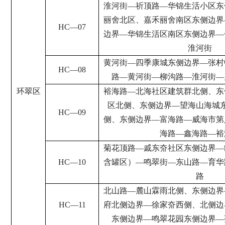
淮河街
—
祈顶路
—
华锦生活小区东
丽舍北区、嘉禾丽舍南区东侧边界
HC
—
07
边界
—
华锦生活区南区东侧边界
—
淮河街
黄河街
—
四季康城东侧边界
—
张村
HC
—
08
路
—
黄河街
—
柳沟路
—
淮河街
—
环翠区
裕海路
—
北海社区建筑群北侧、东
区北侧、东侧边界
—
望海山海城
HC
—
09
侧、东侧边界
—
富海路
—
威海市第
海路
—
鑫海路
—
裕
菊花顶路
—
戚东夼社区东侧边界
—
HC
—
10
含罐区）
—
鸣翠街
—
东山路
—
育华
路
北山路
—
麓山霖雨北侧、东侧边界
HC
—
11
府北侧边界
—
徐家夼西侧、北侧边
东侧边界
—
鸣翠花园东侧边界
—