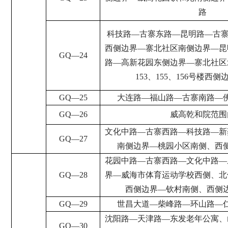
路
科技路
—
古寨东路
—
昆明路
—
古
西侧边界
—
寨北社区南侧边界
—
昆
GQ
—
24
路
—
高新花园东侧边界
—
寨北社区
153
、
155
、
156
号楼西侧
GQ
—
25
大连路
—
福山路
—
古寨南路
—
GQ
—
26
威高乾和院范围
文化中路
—
古寨西路
—
科技路
—
新
GQ
—
27
南侧边界
—
桃园小区南侧
、
西
花园中路
—
古寨西路
—
文化中路
—
GQ
—
28
界
—
威海市体育运动学校西侧、北
西侧边界
—
钦村南侧、西侧
GQ
—
29
世昌大道
—
柴峰路
—
环山路
—
沈阳路
—
天津路
—
东发老年公寓、
GQ
—
30