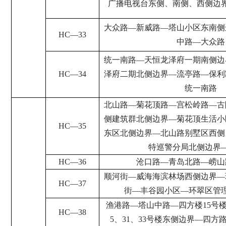
广播电视台东侧、南侧、西侧边
大众路
—
新威路
—
塔山小区东南侧
HC
—
33
中路
—
大众路
统一南路
—
天恒龙泽府一期南侧边
HC
—
34
泽府二期北侧边界
—
流亭路
—
保利
统一南路
北山路
—
菊花顶路
—
宫松岭路
—
古
侧建筑群北侧边界
—
菊花顶生活小
HC
—
35
东区北侧边界
—
北山路别墅区西侧
特巡警分局北侧边界
HC
—
36
沧口路
—
青岛北路
—
崂山
顺河街
—
威海海滨林场西侧边界
—
HC
—
37
街
—
丰谷园小区
—
环翠区管
渔港路
—
塔山中路
—
四方楼
15
号
HC
—
38
5
、
31
、
33
号楼东侧边界
—
四方