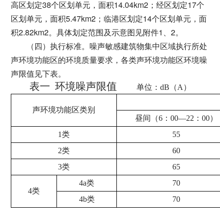
高区划定38个区划单元，面积14.04km2；经区划定17个
区划单元，面积5.47km2；临港区划定14个区划单元，面
积2.82km2。具体划定范围及示意图见附件1、2。
（四）执行标准。噪声敏感建筑物集中区域执行所处
声环境功能区的环境质量要求，各类声环境功能区环境噪
声限值见下表。
表一 环境噪声限值
单位：
dB
（
A
）
声环境功能区类别
昼间（
6
：
00
—
22
：
00
）
1
类
55
2
类
60
3
类
65
4a
类
70
4
类
4b
类
70