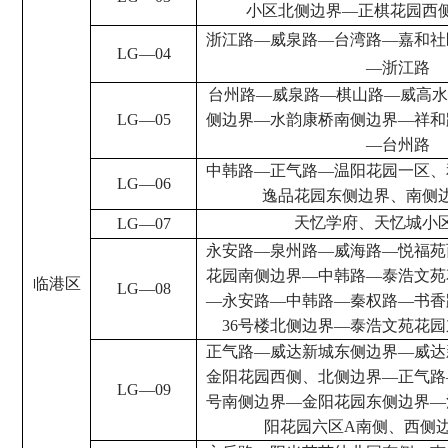
小区北侧边界
—
正棋花园西
浙江路
—
威泉路
—
台湾路
—
嘉和社
LG
—
04
—
浙江路
台州路
—
威泉路
—
棋山路
—
威高水
LG
—
05
侧边界
—
水韵康桥南侧边界
—
祥和
—
台州路
中韩路
—
正气路
—
温阳花园一区、
LG
—
06
逸品花园东侧边界、南侧
天忆学府、天忆城小
LG
—
07
永安路
—
泉州路
—
威海路
—
悦福苑
花园南侧边界
—
中韩路
—
泰浩文苑
临港区
LG
—
08
—
永安路
—
中韩路
—
秦权路
—
书香
36
号楼北侧边界
—
泰浩文苑花园
正气路
—
威达新城东侧边界
—
威达
金阳花园西侧、北侧边界
—
正气路
LG
—
09
号南侧边界
—
金阳花园东侧边界
—
阳花园六区
A
南侧、西侧