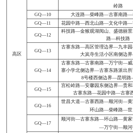
岭路
GQ
—
10
大连路
—
柴峰路
—
古寨南路
—
GQ
—
11
花园中路
—
西北山路
—
文化中路
—
科技路
—
金猴观湖阅山、盛德丽景
GQ
—
12
路
—
科技路
古寨东路
—
高区管理边界
—
九丰园
GQ
—
13
高区
大岚寺生活小区南侧边界
古寨东路
—
古寨南路
—
万宁街
—
威
GQ
—
14
寨小学北侧边界
—
古寨东路派出所
8
号楼
西侧边界
—
昆明路
宫松岭路
—
安馨园东侧边界
—
贵和
GQ
—
15
古寨东路
—
花园中路
—
古寨
世昌大道
—
古寨西路
—
顺河街
—
黄
GQ
—
16
环山路
—
柴峰路
—
世
顺河街
—
古寨东路
—
环山路
—
黄家
GQ
—
17
—
万宁街
—
顺河