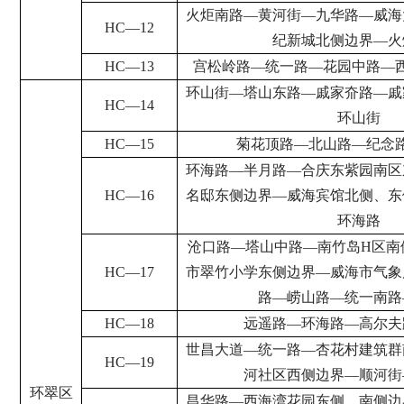
火炬南路
—
黄河街
—
九华路
—
威海
HC
—
12
纪新城北侧边界
—
火
HC
—
13
宫松岭路
—
统一路
—
花园中路
—
环山街
—
塔山东路
—
戚家夼路
—
戚
HC
—
14
环山街
HC
—
15
菊花顶路
—
北山路
—
纪念
环海路
—
半月路
—
合庆东紫园南区
HC
—
16
名邸东侧边界
—
威海宾馆北侧、东
环海路
沧口路
—
塔山中路
—
南竹岛
H
区南
HC
—
17
市翠竹小学东侧边界
—
威海市气象
路
—
崂山路
—
统一南路
HC
—
18
远遥路
—
环海路
—
高尔夫
世昌大道
—
统一路
—
杏花村建筑群
HC
—
19
河社区西侧边界
—
顺河街
环翠区
昌华路
—
西海湾花园东侧、南侧边