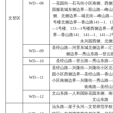
WD
—
08
—
花园街
—
石马街小区南侧、西侧
国服装城东侧边界
—
双山路
—
峰山
侧、北侧边界
—
城北街
—
峰山路
文登区
号楼北侧边界
—
香山路
141
—
1
、
1
—
1
号楼、
133
—
1
号楼西侧边界
—
界
—
香山路
141
、
141
—
1
、
141
—
2
永兴园西侧、北侧
圣经山路
—
河景东城北侧边界
—
汇
WD
—
09
侧边界
—
秀山东路
—
登云
圣经山路
—
登云路
—
秀山东路
—
WD
—
10
圣经山路
—
兴隆街
—
兴隆街小区北
园小区西侧边界
—
圣经山路
—
香山
WD
—
11
小区南侧边界
—
兴隆街
—
秀山路
—
嵛南路
—
圣经山
文山东路
—
人和国际花园东侧、南
WD
—
12
文山东路
汕头路
—
崖子头河
—
文登师范学校