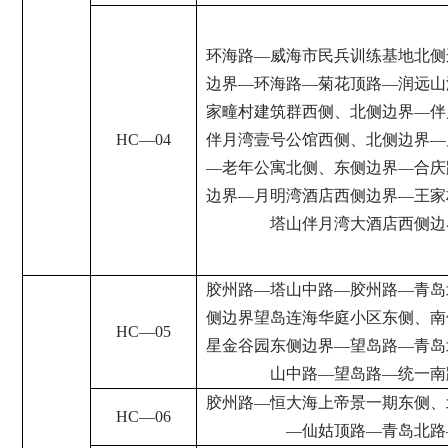
环海路
—
威海市民兵训练基地北侧
边界
—
环海路
—
菊花顶路
—
润远山
家疃村建筑群西侧、北侧边界
—
伴
HC
—
04
伴月湾壹号公馆西侧、北侧边界
—
—
老年公寓北侧、东侧边界
—
合庆
边界
—
月明湾酒店西侧边界
—
王家
塔山
伴
月湾大酒店西侧边
胶州路
—
塔山中路
—
胶州路
—
青岛
侧边界望岛连海华庭小区东侧、南
HC
—
05
星金谷园东侧边界
—
望岛路
—
青岛
山中路
—
望岛路
—
统一南
胶州路
—
恒大海上帝景一期东侧、
HC
—
06
—
仙姑顶路
—
青岛北路