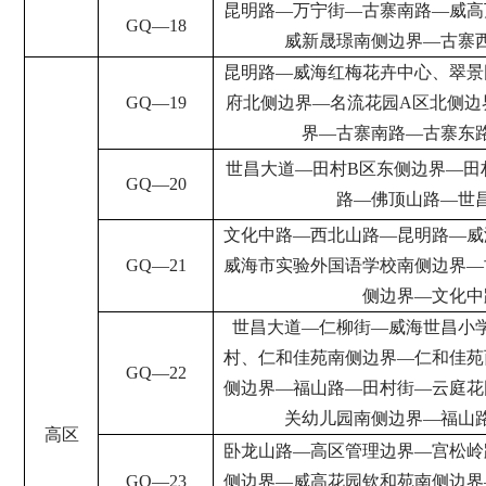
昆明路
—
万宁街
—
古寨南路
—
威高
GQ
—
18
威新晟璟南侧边界
—
古寨
昆明路
—
威海红梅花卉中心、翠景
GQ
—
19
府北侧边界
—
名流花园
A
区北侧边
界
—
古寨南路
—
古寨东
世昌大道
—
田村
B
区东侧边界
—
田
GQ
—
20
路
—
佛顶山路
—
世
文化中路
—
西北山路
—
昆明路
—
威
GQ
—
21
威海市实验外国语学校南侧边界
—
侧边界
—
文化中
世昌大道
—
仁柳街
—
威海世昌小
村、仁和佳苑南侧边界
—
仁和佳苑
GQ
—
22
侧边界
—
福山路
—
田村街
—
云庭花
关幼儿园南侧边界
—
福山
高区
卧龙山路
—
高区管理边界
—
宫松岭
GQ
—
23
侧边界
—
威高花园钦和苑南侧边界