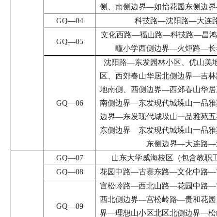
侧、南侧边界
—
如怡花园东侧边界
GQ
—
04
科技路
—
沈阳路
—
大连
文化西路
—
福山路
—
科技路
—
昌
GQ
—
05
疃小学西侧边界
—
火炬路
—
长
沈阳路
—
东发园林小区、优山美
区、西郊春山华居北侧边界
—
吉林
地南侧、西侧边界
—
西郊春山华居
GQ
—
06
南侧边界
—
东发现代城垛山一品雅
边界
—
东发现代城垛山一品雅苑五
东侧边界
—
东发现代城垛山一品雅
东侧边界
—
大连路
—
GQ
—
07
山东大学威海校区（包含教职
GQ
—
08
花园中路
—
古寨东路
—
文化中路
—
宫松岭路
—
西北山路
—
花园中路
—
西北侧边界
—
宫松岭路
—
贵和花园
GQ
—
09
界
—
理想山小区北区北侧边界
—
松