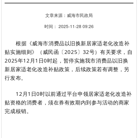
文章来源：威海市民政局
时间： 2025-11-28 09:26
根据《威海市消费品以旧换新居家适老化改造补
贴实施细则》（威民函〔
2025
〕
32
号
）有关要求，
自
2025
年
12
月
1
日
0
时起
，
暂停
实施我市消费品以旧换
新居家适老化改造补贴政策
，
后续政策若有调整，另
行发布。
12
月
1
日
0
时以前通过平台申领居家适老化改造补
贴资格的消费者，须在券有效期内到参与活动的商家
完成核销。