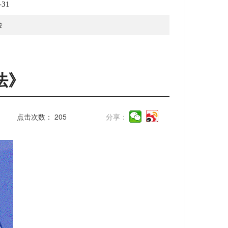
-31
会
法》
点击次数：
205
分享：