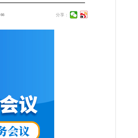
：
66
分享：