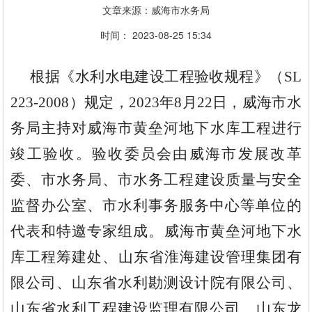
文章来源：威海市水务局
时间： 2023-08-25 15:34
根据《水利水电建设工程验收规程》（
SL
223-
2008
）规定，
202
3
年
8
月
22
日
，
威海市水
务局主持对威海市
黄垒河地下
水库工程进行
竣工验收。验收委员会由威海
市
发展改革
委、市
水务局、市水务工程建设质量与安全
监督办公室、市水利事务服务中心等单位的
代表和特邀专家
组成。
威海市黄垒河地下水
库工程筹建处
、
山东省淮海建设管理集团有
限公司、
山东省水利勘测设计院有限公司、
山东省水利工程建设监理有限公司、
山东龙