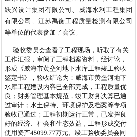
跃兴设计集团有限公司、
威海水利工程集团
有限公司、
江苏禹衡工程质量检测有限公司
等
单位的代表参加了会议。
验收委员会查看了工程现场，听取了有关
工作汇报，审阅了工程档案资料，经讨论，
形成
《
威海市黄垒河地下水库
工程竣工验收
鉴定书》，验收结论为：
威海市
黄垒河地下
水库
工程
建设内容
已
全部
完成，工程质量
优
良
；
财务管理基本规范，
竣工财务决算已通
过审计；水土保持、环境保护及档案
等专项
验收
已
通过；工程初期运行正常，
已
发挥
良
好的经济、社会和生态
效益，
工程
形成交付
使用资产
45099.77
万元
。
竣工验收委员会同