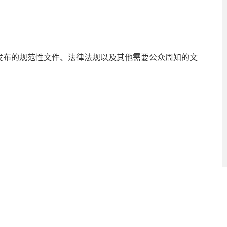
布的规范性文件、法律法规以及其他需要公众周知的文
公开目录》（以下简称《目录》）。公民、法人或者其
58号市交通运输局办公室）查阅。