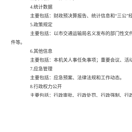
4.统计数据
主要包括：财政预决算报告、统计信息和“三公”
5.政策规定
主要包括：以市交通运输局名义发布的部门性文件；
件等。
6.其他信息
主要包括：本机关人事任免事项；重要会议、活动
7.应急管理
主要包括：应急预案、法律法规和工作动态。
8.行政权力公开
主要包括：行政审批、行政处罚、行政强制、行政
为方便公民、法人或者其他组织查询本机关主动和依
他组织可以在威海市人民政府网站和本机关网站上依索引顺
（二）公开形式
1.威海市人民政府网站
(http://www.weihai.gov.cn/)
和本机关网