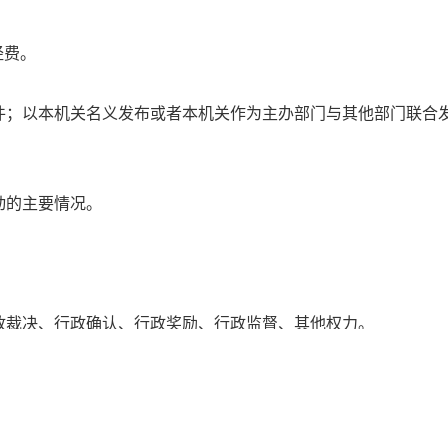
经费。
以本机关名义发布或者本机关作为主办部门与其他部门联合发
的主要情况。
裁决、行政确认、行政奖励、行政监督、其他权力。
申请公开的政府信息，本机关编制了《威海市交通运输局信息
序查阅该《目录》，也可以到指定地点（地址：威海市海滨北路
站（https://jtj.weihai.gov.cn/）。