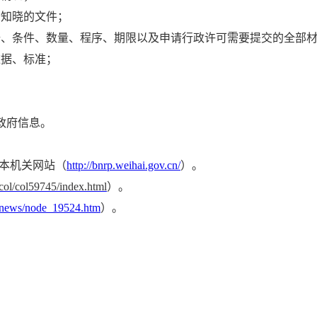
众知晓的文件；
据、条件、数量、程序、期限以及申请行政许可需要提交的全部
依据、标准；
政府信息。
本机关网站（
http://bnrp.weihai.gov.cn/
）。
col/col59745/index.html
）。
3news/node_19524.htm
）。