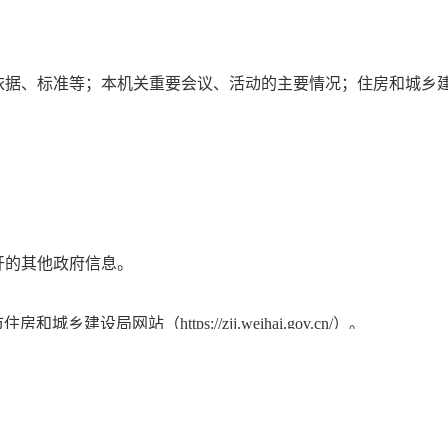
。
依据、标准等；本机关重要会议、活动的主要情况；
住房和城乡
开的其他政府信息。
市
住房和城乡建设局
网站（
https://zjj.weihai.gov.cn/
）
。
局
及其他政务新媒体
/node_19524.htm)