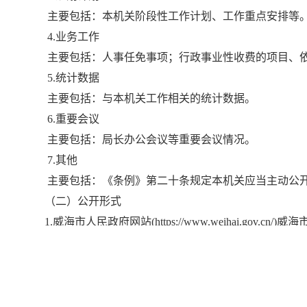
主要包括：本机关阶段性工作计划、工作重点安排等
4.业务工作
主要包括：人事任免事项；行政事业性收费的项目、
5.统计数据
主要包括：与本机关工作相关的统计数据。
6.重要会议
主要包括：局长办公会议等重要会议情况。
7.其他
主要包括：《条例》第二十条规定本机关应当主动公
（二）公开形式
1.威海市人民政府网站(https://www.weihai.gov.cn/)
威海
2.
微博账号：威海
市住建局
、
微信公众号：
威海
市住建
3.威海市政府新闻发布会(https://www.whnews.cn/2013news
4.市档案馆政府信息查阅点
地址：威海市东部滨海新城成大路
789号；