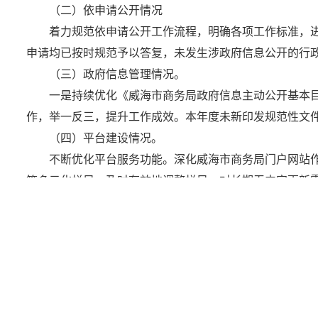
（二）依申请公开情况
着力规范依申请公开工作流程，明确各项工作标准，进
申请均已按时规范予以答复，未发生涉政府信息公开的行
（三）政府信息管理情况。
一是持续优化《威海市商务局政府信息主动公开基本目
作，举一反三，提升工作成效。本年度未新印发规范性文件
（四）平台建设情况。
不断优化平台服务功能。深化威海市商务局门户网站
等多元化栏目。及时有效地调整栏目，对长期无内容更新需
类快捷入口。做到及时、全面、主动公开，增强主动性、
（五）监督保障情况。
局办公室牵头负责开展市商务局信息公开工作，各科
的问题，做到立行立改，及时整改落实。设立专项经费和
二、主动公开政府信息情况