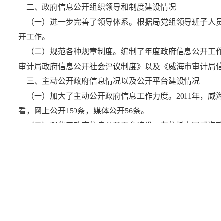
二、政府信息公开组织领导和制度建设情况
（一）进一步完善了领导体系。根据局党组领导班子人员
开工作。
（二）规范各种规章制度。编制了年度政府信息公开工作
审计局政府信息公开社会评议制度》以及《威海市审计局
三、主动公开政府信息情况以及公开平台建设情况
（一）加大了主动公开政府信息工作力度。2011年，威海
看，网上公开159条，媒体公开56条。
（二）强化了政府信息公开平台建设。在依托中国威海政
屏，不定期发布各类与审计有关的各类政策信息。
（三）施行审计公示书制度。根据制度规定，市局每个审
审计组承诺、举报电话意见和建议等内容，为增强审计工
正、依法审计起到积极作用。
四、政府信息公开申请办理情况
2011年，我单位未受理各类政府信息公开申请，未形成