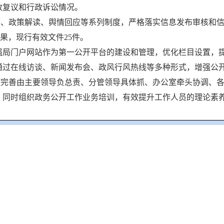
政复议和行政诉讼情况。
查、政策解读、舆情回应等系列制度，严格落实信息发布审核和
果，现行有效文件25件。
加强局门户网站作为第一公开平台的建设和管理，优化栏目设置，
通过在线访谈、新闻发布会、政风行风热线等多种形式，增强公
整完善由主要领导负总责、分管领导具体抓、办公室牵头协调、
。同时组织政务公开工作业务培训，有效提升工作人员的理论素
第（一）项
本年制发件数
本年废止件数
现行有效
0
0
0
性文件
1
0
25
第（五）项