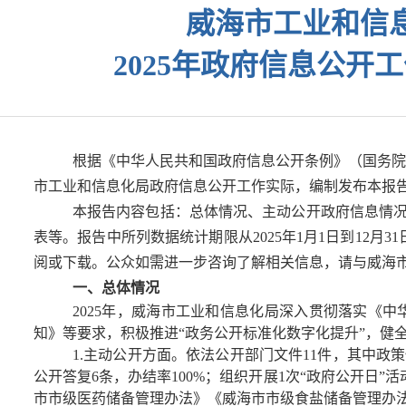
威海市工业和信
2025年政府信息公开
根据《中华人民共和国政府信息公开条例》（国务院
市工业和信息化局政府信息公开工作实际，编制发布本报
本报告内容包括：总体情况、主动公开政府信息情
表等。报告中所列数据统计期限
从
2025
年
1
月
1
日到
12
月
31
阅或下载。公众如需进一步咨询了解相关信息，请与威海
一、总体情况
2025
年，威海市工业和信息化局深入贯彻落实《中
知》等要求，积极推进“政务公开标准化数字化提升”，健
1.主动公开方面。
依法公开部门文件
11
件，其中政策
公开答复
6
条，办结率
100%
；组织开展
1
次
“
政府公开日
”
活
市市级医药储备管理办法》《威海市市级食盐储备管理办