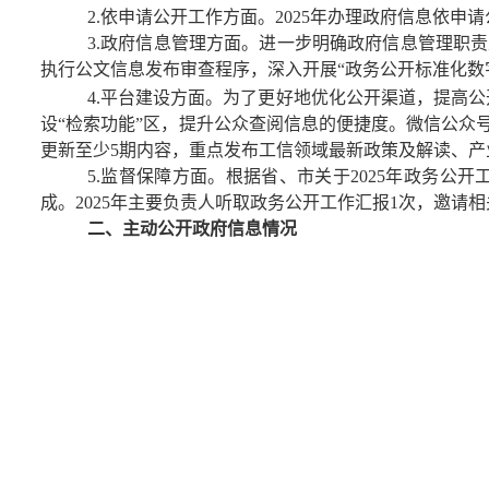
2.依申请公开工作方面。
2025
年办理政府信息依申请
3.
政府信息管理方面。
进一步明确政府信息管理职责
执行公文信息发布审查程序，
深入开展
“
政务公开标准化数
4.
平台建设方面。
为了更好地
优化公开渠道，提高公
设
“
检索功能
”
区，提升公众查阅信息的便捷度。微信公众
更新至少
5
期内容，重点发布工信领域最新政策及解读、产
5.
监督保障方面。
根据
省、市关
于
2025
年政务公开
成。
2025
年主要负责人听取政务公开工作汇报
1
次，邀请相
二、主动公开政府信息情况