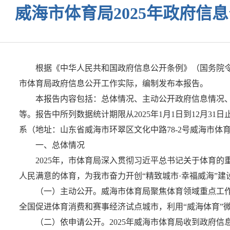
威海市体育局2025年政府信
根据《中华人民共和国政府信息公开条例》（国务院令第
市体育局政府信息公开工作实际，编制发布本报告。
本报告内容包括：总体情况、主动公开政府信息情况
等。报告中所列数据统计期限从2025年1月1日到12月31日止
系（地址：山东省威海市环翠区文化中路78-2号威海市体育局，电
一、总体情况
2025年，市体育局深入贯彻习近平总书记关于体育
人民满意的体育，为我市奋力开创“精致城市·幸福威海”建
（一）主动公开。威海市体育局聚焦体育领域重点工
全国促进体育消费和赛事经济试点城市，利用“威海体育”微信
（二）依申请公开。2025年威海市体育局收到政府信