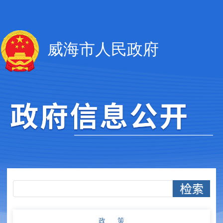
威海市人民政府
政 策