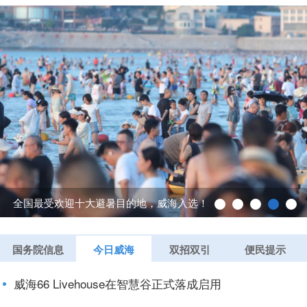
威海造“清凉产品”火出圈
国务院信息
今日威海
双招双引
便民提示
威海66 Livehouse在智慧谷正式落成启用
威海这些避暑新场景“凉”出圈！