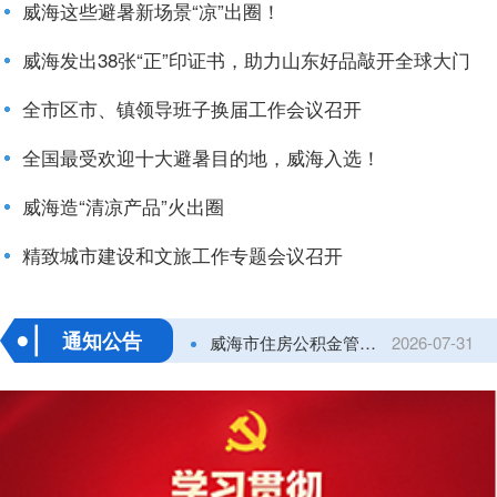
威海发出38张“正”印证书，助力山东好品敲开全球大门
全市区市、镇领导班子换届工作会议召开
关于公示2026年“数据要素×”大赛山东分赛威海市选拔赛获奖名单的通知
2026-08-07
全国最受欢迎十大避暑目的地，威海入选！
关于举办第十一届"创客中国"山东省中小企业创新创业大赛的通知
2026-06-30
威海造“清凉产品”火出圈
2026年生源地信用助学贷款开始办理
2026-07-31
精致城市建设和文旅工作专题会议召开
威海市住房公积金管理中心《核查通知书》送达公告
2026-07-31
通知公告
关于举办2026年“威海精品·地标臻品”公益广告创新创意大赛活动的通知
2026-07-28
关于做好威海市2026年度第三批建筑施工企业安全生产管理人员考试报名工作...
2026-07-08
2026年6月威海市金融统计数据
2026-07-27
关于威海市2026年渔业科技创新计划拟立项项目名单的公示
2026-07-21