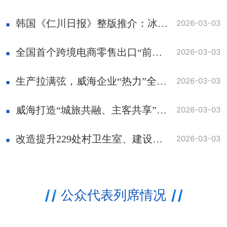
韩国《仁川日报》整版推介：冰雪映天鹅 温泉暖寒冬 雪径挥杆乐 韩国游客扎堆冬游威海
2026-03-03
全国首个跨境电商零售出口“前置监管仓”落地威海
2026-03-03
生产拉满弦，威海企业“热力”全开丨开局“十五五” 奋斗正当时·干事创业 担当尽责
2026-03-03
威海打造“城旅共融、主客共享”文旅新生态
2026-03-03
改造提升229处村卫生室、建设全市智慧医疗服务平台……今年威海医疗卫生服务“任务清单”出炉
2026-03-03
公众代表列席情况