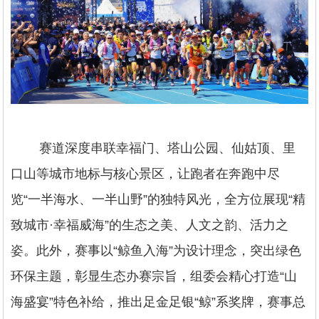
赛道深度串联幸福门、塔山公园、仙姑顶、里
口山等城市地标与核心景区，让跑者在奔跑中尽
览“一半海水、一半山野”的独特风光，全方位展现“精
致城市·幸福威海”的生态之美、人文之韵、活力之
姿。此外，赛事以“鲸鱼入海”为设计理念，突出绿色
环保主题，彰显生态办赛宗旨，组委会精心打造“山
海盛宴”特色补给，推出足金足银“鲸”系奖牌，赛事总