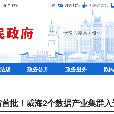
海洋预报
繁体
政务邮箱
无障碍浏览
法规
政务公开
政务服务
政
省首批！威海2个数据产业集群入