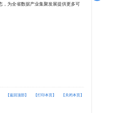
态，为全省数据产业集聚发展提供更多可
【返回顶部】
【打印本页】
【关闭本页】