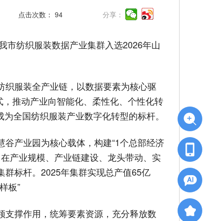
点击次数：
94
分享：
我市纺织服装数据产业集群入选2026年山
纺织服装全产业链，以数据要素为核心驱
模式，推动产业向智能化、柔性化、个性化转
，成为全国纺织服装产业数字化转型的标杆。
谷产业园为核心载体，构建“1个总部经济
，在产业规模、产业链建设、龙头带动、实
标杆。2025年集群实现总产值65亿
样板”
领支撑作用，统筹要素资源，充分释放数