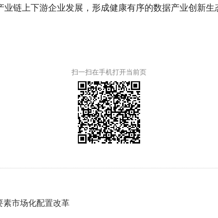
产业链上下游企业发展，形成健康有序的数据产业创新生
扫一扫在手机打开当前页
据要素市场化配置改革