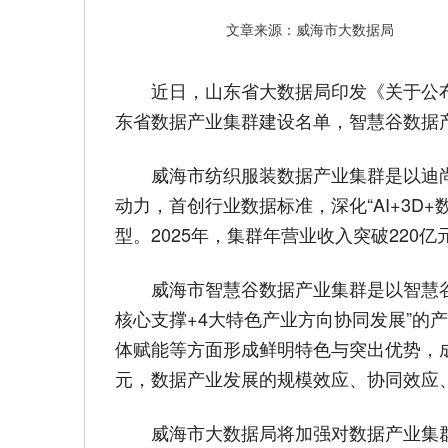
文章来源：威海市大数据局
近日，山东省大数据局印发《关于公布
东省数据产业集群建设名单，智慧谷数据产
威海市纺织服装数据产业集群是以迪
动力，首创行业数据标准，深化“AI+3D
型。2025年，集群年营业收入突破22
威海市智慧谷数据产业集群是以智慧
核心支撑+4大特色产业方向协同发展”
体赋能等方面形成鲜明特色与突出优势，成
元，数据产业发展的规模效应、协同效应、
威海市大数据局将加强对数据产业集