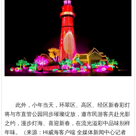
此外，小年当天，环翠区、高区、经区新春彩灯
将与市直管公园同步璀璨绽放，邀市民游客共赴光影
之约，漫步灯海、喜迎新春，在流光溢彩中品味别样
年味。（来源：Hi威海客户端 全媒体新闻中心记者