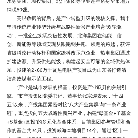
水务集团、城投集团、北洋集团等企业连年跻身全市地方
纳税50强。
亮眼数据的背后，是产业转型升级的硬核支撑。我市
坚持传统产业转型升级与战略性新兴产业培育“双轮驱
动”，一批企业实现突破性发展。北洋集团在储能、信
创、新能源等领域实现从跟跑到并跑、领跑的跨越，获评
省级科改行动标杆和国家级科改示范企业。热电集团通过
扩建热源、升级供热能级，构建起安全可靠的全域供热体
系，投建的2×66万千瓦热电联产项目成为山东省打造清
洁高效煤电示范工程。
“产业是城市发展的根基，投资是产业跃升的关键引
擎。”市产投集团党委书记、董事长张宗涛表示，“十四
五”以来，产投集团紧密对接“八大产业集群”与“十条产业
链”，重点投向五大战略性新兴产业，构建“母基金+子基金
+S基金+直投”的多元化基金体系。目前集团参与管理和合
作的基金共24只，投资威海本地项目14个。通过“区市一