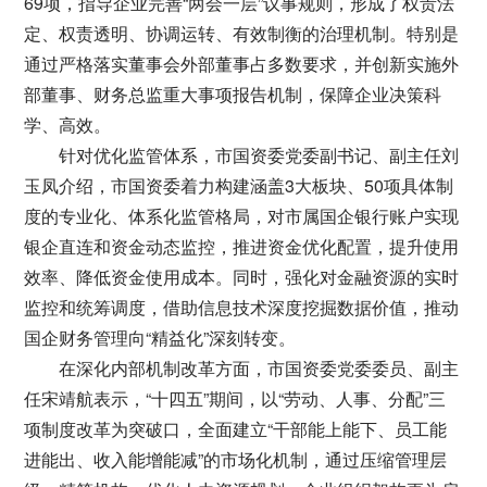
69项，指导企业完善“两会一层”议事规则，形成了权责法
定、权责透明、协调运转、有效制衡的治理机制。特别是
通过严格落实董事会外部董事占多数要求，并创新实施外
部董事、财务总监重大事项报告机制，保障企业决策科
学、高效。
针对优化监管体系，市国资委党委副书记、副主任刘
玉凤介绍，市国资委着力构建涵盖3大板块、50项具体制
度的专业化、体系化监管格局，对市属国企银行账户实现
银企直连和资金动态监控，推进资金优化配置，提升使用
效率、降低资金使用成本。同时，强化对金融资源的实时
监控和统筹调度，借助信息技术深度挖掘数据价值，推动
国企财务管理向“精益化”深刻转变。
在深化内部机制改革方面，市国资委党委委员、副主
任宋靖航表示，“十四五”期间，以“劳动、人事、分配”三
项制度改革为突破口，全面建立“干部能上能下、员工能
进能出、收入能增能减”的市场化机制，通过压缩管理层