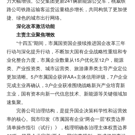
力大幅增强。公交集团更新241辆新能源公交车，桃威铁
路公司铁路运输客运货运量稳步增长，共同构筑了更加便
捷、绿色的城市出行网络。
深化改革激活动能
主责主业聚焦增效
“十四五”期间，市属国资国企接续推进国企改革三年
行动与深化提升行动，不断加大国有企业战略性重组和专
业化整合力度，市属企业数量从15户优化至12户，能源
类、产业投资类、城市运营类、旅游康养类主导产业定位
更加清晰。5户市属国企获评AA+主体信用评级，7户企业
完成主业再确认，3户企业获准围绕战略新兴产业培育新
主业，国有资本向新一代信息技术、新能源等关键领域加
速集聚。
完善公司治理结构，是提升国企决策科学性和运营效
率的核心。我市印发《市属国有企业“两会一层”权责边界
清单操作指引（试行）》，梳理明确各治理主体权责边界