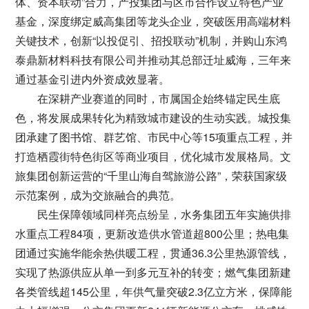
体、资本联动”合力，产投集团与区市合作设立特色产业
基金，深度绑定威高集团等龙头企业，突破医用高端材料
关键技术，创新“以投促引、招投联动”机制，并购山东鸿
泰鼎新材料科技有限公司并推动其总部迁址威海，三年来
通过基金引进内外资成效显著。
在深耕产业赛道的同时，市属国企始终锚定民生底
色，将发展成果转化为精致城市建设的生动实践。城投集
团承建了图书馆、群艺馆、市民中心等15项重点工程，并
打造栖霞街特色街区等商业项目，优化城市发展格局。文
旅集团创新运营的“千里山海自驾旅游公路”，荣获国家级
示范案例，成为交旅融合的典范。
民生保障领域同样亮点纷呈，水务集团五年实施供排
水重点工程84项，更新改造供水管道超800公里；热电集
团通过实施华能余热供暖工程，贯通36.3公里热源管线，
实现了热源供应从单一到多元互补的转变；燃气集团新建
各类管线超145公里，年供气量突破2.3亿立方米，保障能