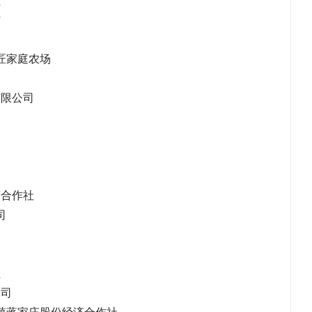
村
匠家庭农场
司
有限公司
司
济合作社
司
社
公司
镇蒋家庄股份经
济合作社