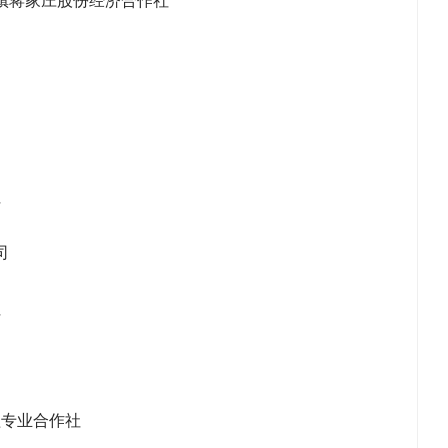
社
司
社
植专业合作社