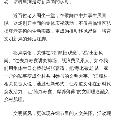
动，话语里满是对新风尚的认可。
近百位老人围坐一堂，在歌舞声中共享生辰喜
悦，这场别开生面的集体庆祝活动，不仅是临港区弘
扬尊老美德的生动实践，更成为推动移风易俗、培育
文明新风的鲜活注脚。
移风易俗，关键在“移”除旧观念，“易”出新风
尚。“过去办寿宴讲究排场，既浪费又累人。如今我
们用集体生日会替代铺张宴请，把‘尊老敬老’从一家
一户的私事变成全村共同参与的文明大事。”汪疃村
相关负责人说，通过创新形式，让孝道文化在新时代
焕发活力，让“简办寿宴、厚养薄葬”的文明理念融入
乡村肌理。
文明新风，更体现在细节里的人文关怀。活动现