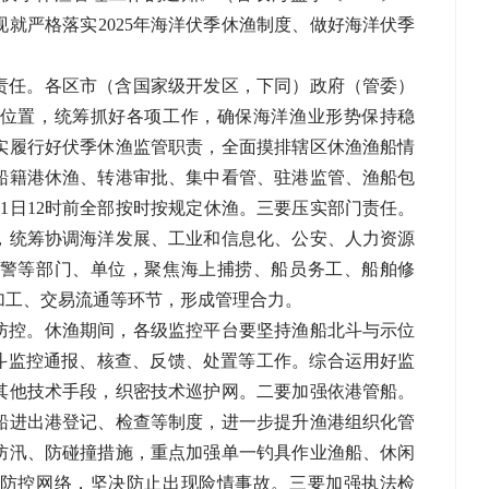
现就严格落实
2025年海洋伏
季休渔制度、做好海洋伏季
责任。各区市（含国家级开发区，下同）政府（管委）
位置，
统筹抓好各项工作，
确保海洋渔业形势保持稳
实履行好伏季休渔监管职责，全面摸排辖区休渔渔船情
船籍港休渔、转港审批、集中看管、驻港监管、渔船包
1日12时
前全部按时按规定休渔。三要压实部门责任。
，统筹协调海洋发展、工业和信息化、公安、人力资源
警等部门、单位，聚焦海上捕捞、船员务工、船舶修
加工、交易流通等环节，形成管理合力。
防控。休渔期间，各级监控平台要坚持渔船北斗与示位
北斗监控通报、核查、反馈、处置等工作。综合运用好监
其他技术手段，织密技术巡护网。二要加强依港管船。
船进出港登记、检查等制度，进一步提升渔港组织化管
防汛、防碰撞措施，重点加强单一钓具作业渔船、休闲
防控网络，坚决防止出现险情事故。三要加强执法检