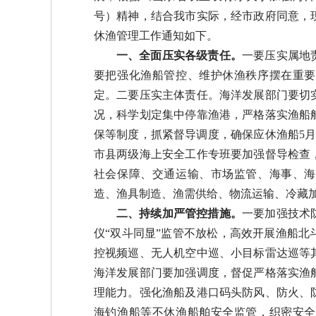
号）精神，结合我市实际，
经市政府同意，
休渔管理工作通知如下。
一、全面压实各级责任。
一要压实属地
要把强化渔船管控、维护休渔秩序摆在重要
定。二要压实主体责任。海洋发展部门要切
况，科学划定集中停靠渔港，严格落实渔船
保等制度，抓紧督导调度，确保应
休渔船
5月
市县两级海上安全工作专班要加强督导检查
社会保障、交通运输、市场监管、海事、海
造、渔具制造、渔需供给、物流运输、冷藏
二、持续加严管控措施。
一要加强技术
仪“双斗同显”监管不放松，高效开展渔船
控视频巡、无人机空中巡、小目标雷达巡等
海洋发展部门要加强调度，督促严格落实渔
理能力。强化渔船及港口码头防风、防火、
海钓渔船等不休渔船舶安全监管，织密安全