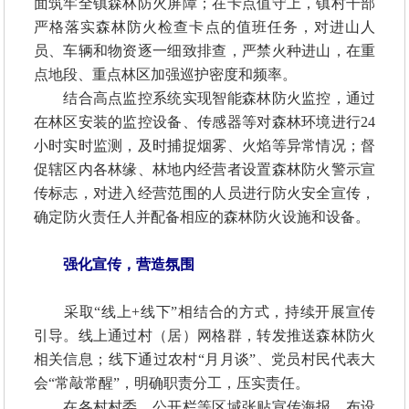
面筑牢全镇森林防火屏障；在卡点值守上，镇村干部
严格落实森林防火检查卡点的值班任务，对进山人
员、车辆和物资逐一细致排查，严禁火种进山，在重
点地段、重点林区加强巡护密度和频率。
结合高点监控系统实现智能森林防火监控，通过
在林区安装的监控设备、传感器等对森林环境进行24
小时实时监测，及时捕捉烟雾、火焰等异常情况；督
促辖区内各林缘、林地内经营者设置森林防火警示宣
传标志，对进入经营范围的人员进行防火安全宣传，
确定防火责任人并配备相应的森林防火设施和设备。
强化宣传，营造氛围
采取“线上+线下”相结合的方式，持续开展宣传
引导。线上通过村（居）网格群，转发推送森林防火
相关信息；线下通过农村“月月谈”、党员村民代表大
会“常敲常醒”，明确职责分工，压实责任。
在各村村委、公开栏等区域张贴宣传海报、布设