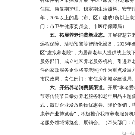
有条件的区市探索开展“中医+康复+养老服务
住院、康复期护理、稳定期生活照料、安宁疗
年，70％以上的县（市、区）建成1所以上
门：市卫生健康委员会、市医疗保障局）
五、拓展养老消费新业态。
开展智慧养
远程保障、活动预警等智能化设备，2025
区“虚拟养老院”，为居家老年人提供线上线
服务部门、成立社区养老服务机构、引进养
件的家政服务企业将养老照护作为重点发展
市民政局，责任部门：市住房和城乡建设局
六、开拓养老消费新渠道。
开展“孝老
节等传统节日举办养老服务和老年用品主题
式，鼓励企业发放购物优惠券、降价促销，培
康养产业博览会”，积极推介我市养老服务
老服务领域博览会、展销会。（牵头部门：
扫一扫